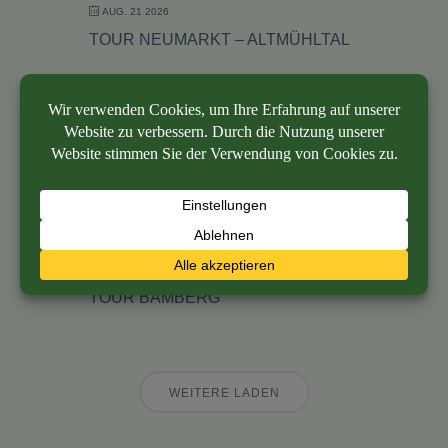
AUG. 21 2026
TOUR NEUMARKT – ALTMÜHLTAL
AUG. 22 2026
SAMMELTERMIN MANTRAILER NAILA
AUG. 25 2026
STANDPRAXIS FORCHHEIM
AUG. 26 2026
TOUR BAMBERG
WEITERE LADEN